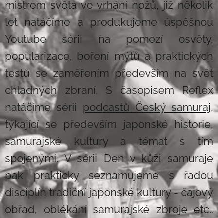
mistrem světa ve vrhání nožů, již několik
let natáčíme a produkujeme úspěšnou
Youtube sérii na pomezí osvěty,
popularizace, boření mýtů a praktických
testů se zaměřením především na svět
chladných zbraní. S časopisem Reflex
natáčíme sérii
podcastů Český samuraj
,
týkající se především japonské historie,
samurajské kultury a témat s tím
spojenými. V sérii Den v kůži samuraje
pak prakticky seznamujeme s řadou
disciplín tradiční japonské kultury - čajový
obřad, oblékání samurajské zbroje etc..