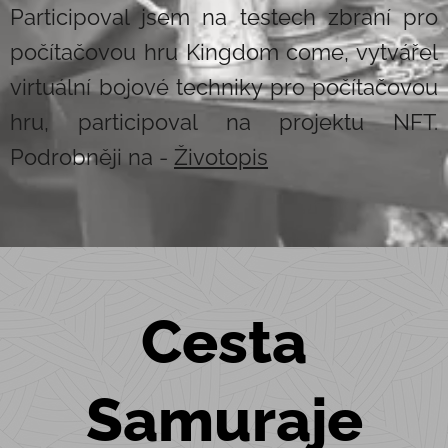
Participoval jsem na testech zbraní pro
počítačovou hru Kingdom come, vytvářel
virtuální bojové techniky pro počítačovou
hru, participoval na projektu NFT.
Podrobněji na -
Životopis
Cesta
Samuraje