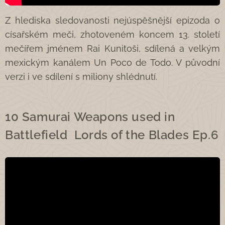
Z hlediska sledovanosti nejúspěšnější epizoda o
císařském meči, zhotoveném koncem 13. století
mečířem jménem Rai Kunitoši, sdílená a velkým
mexickým kanálem Un Poco de Todo. V původní
verzi i ve sdílení s miliony shlédnutí.
10 Samurai Weapons used in
Battlefield Lords of the Blades Ep.6