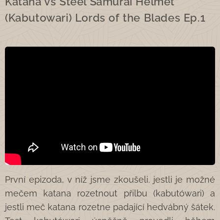
Katana vs Steel Samurai Helmet
(Kabutowari) Lords of the Blades Ep.1
První epizoda, v níž jsme zkoušeli. jestli je možné
mečem katana rozetnout přilbu (kabutówari) a
jestli meč katana rozetne padající hedvábný šátek.