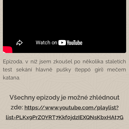
Epizoda, v níž jsem zkoušel po několika staletích
test sekání hlavně pušky (teppó giri) mečem
katana.
Všechny epizody je možné zhlédnout
zde:
https://www.youtube.com/playlist?
list=PLKx9PrZOYRT7Kkf0jdzIEXQNsKbxHAt7G