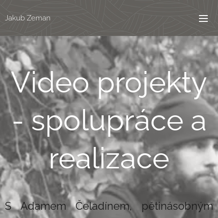
Jakub Zeman
Video projekty
- spolupráce a
realizace
S Adamem Čeladínem, pětinásobným