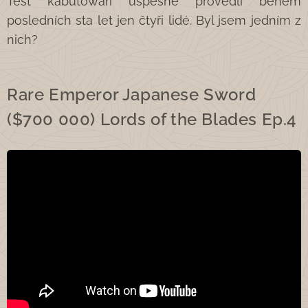
Test kabutówari úspěšně provedli během
posledních sta let jen čtyři lidé. Byl jsem jedním z
nich?
Rare Emperor Japanese Sword
($700 000) Lords of the Blades Ep.4