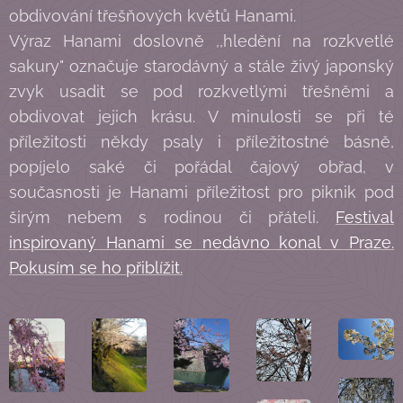
obdivování třešňových květů Hanami.
Výraz Hanami doslovně ,,hledění na rozkvetlé
sakury" označuje starodávný a stále živý japonský
zvyk usadit se pod rozkvetlými třešněmi a
obdivovat jejich krásu. V minulosti se při té
příležitosti někdy psaly i příležitostné básně,
popíjelo saké či pořádal čajový obřad, v
současnosti je Hanami příležitost pro piknik pod
širým nebem s rodinou či přáteli.
Festival
inspirovaný Hanami se nedávno konal v Praze.
Pokusím se ho přiblížit.