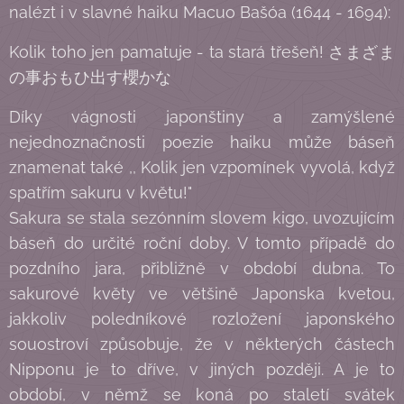
nalézt i v slavné haiku Macuo Bašóa (1644 - 1694):
Kolik toho jen pamatuje - ta stará třešeň! さまざま
の事おもひ出す櫻かな
Díky vágnosti japonštiny a zamýšlené
nejednoznačnosti poezie haiku může báseň
znamenat také ,, Kolik jen vzpomínek vyvolá, když
spatřím sakuru v květu!"
Sakura se stala sezónním slovem kigo, uvozujícím
báseň do určité roční doby. V tomto případě do
pozdního jara, přibližně v období dubna. To
sakurové květy ve většině Japonska kvetou,
jakkoliv poledníkové rozložení japonského
souostroví způsobuje, že v některých částech
Nipponu je to dříve, v jiných později. A je to
období, v němž se koná po staletí svátek