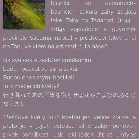
básnící, po dvořanech-
básnících sakura záhy zaujala
také. Taira no Tadanori, (1144 -
1184), vojevůdce a guvernér
provincie Sacuma, napsal v předvečer bitvy u Iči
no Tani, ve které nalezl smrt, tuto báseň:
Na své cestě zastižen smrákáním
budu nocovat ve stínu sakur.
Budou dnes mými hostiteli
tuto noc jejich květy?
行き暮れて木の下蔭を宿とせば花やこよひのあるじ
ならまし。
Třešňové květy totiž kvetou jen velice krátce, a
proto je v jejich estetice silně zakomponován
prvek pomíjivosti. Jak řekl jeden literát, ,,Kdyby