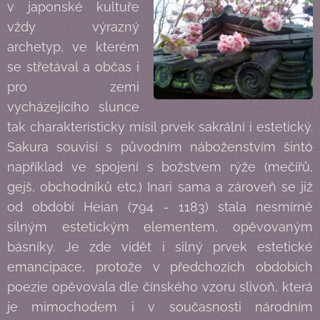
v japonské kultuře
vždy výrazný
archetyp, ve kterém
se střetával a občas i
pro zemi
vycházejícího slunce
tak charakteristicky mísil prvek sakrální i estetický.
Sakura souvisí s původním náboženstvím šintó
například ve spojení s božstvem rýže (mečířů,
gejš, obchodníků etc.) Inari sama a zároveň se již
od období Heian (794 - 1183) stala nesmírně
silným estetickým elementem, opěvovaným
básníky. Je zde vidět i silný prvek estetické
emancipace, protože v předchozích obdobích
poezie opěvovala dle čínského vzoru slivoň, která
je mimochodem i v současnosti národním