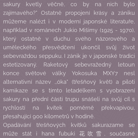
sakury kvetly věčně, co by na nich bylo
zajímavého?" Ostatně propojení krásy a zániku
můžeme nalézt i v moderní japonské literatuře,
například v románech Jukio Mišimy (1925 - 1970),
který ostatně v duchu svého názorového a
uměleckého přesvědčení ukončil svůj život
sebevraždou seppuku. I zánik je v japonské tradici
estetizovaný. Raketový sebevražedný letoun
konce světové války Yokosuka MXY7 nesl
alternativní název ,,óka" (třešňový květ) a piloti
kamikaze se s tímto letadélkem s vyobrazení
sakury na přední části trupu snášeli na svůj cíl s
rychlostí na kvítek poměrně překvapivou,
přesahující 900 kilometrů v hodině.
Opadávání třešňových kvítků sakurazame se
může stát i hana fubuki 花吹雪, současné