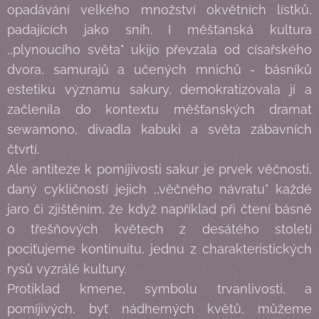
opadávání velkého množství okvětních lístků,
padajících jako sníh. I měšťanská kultura
,,plynoucího světa" ukijo převzala od císařského
dvora, samurajů a učených mnichů - básníků
estetiku významu sakury, demokratizovala jí a
začlenila do kontextu měšťanských dramat
sewamono, divadla kabuki a světa zábavních
čtvrtí.
Ale antiteze k pomíjivosti sakur je prvek věčnosti,
daný cykličností jejich ,,věčného návratu" každé
jaro či zjištěním, že když například při čtení básně
o třešňových květech z desátého století
pociťujeme kontinuitu, jednu z charakteristických
rysů vyzrálé kultury.
Protiklad kmene, symbolu trvanlivosti, a
pomíjivých, byť nádherných květů, můžeme