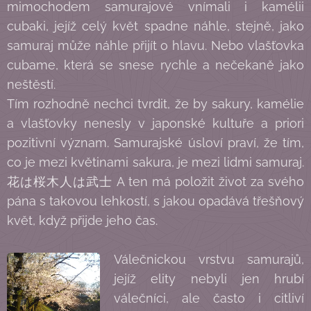
mimochodem samurajové vnímali i kamélii
cubaki, jejíž celý květ spadne náhle, stejně, jako
samuraj může náhle přijít o hlavu. Nebo vlašťovka
cubame, která se snese rychle a nečekaně jako
neštěstí.
Tím rozhodně nechci tvrdit, že by sakury, kamélie
a vlašťovky nenesly v japonské kultuře a priori
pozitivní význam. Samurajské úsloví praví, že tím,
co je mezi květinami sakura, je mezi lidmi samuraj.
花は桜木人は武士 A ten má položit život za svého
pána s takovou lehkostí, s jakou opadává třešňový
květ, když přijde jeho čas.
Válečnickou vrstvu samurajů,
jejíž elity nebyli jen hrubí
válečníci, ale často i citliví