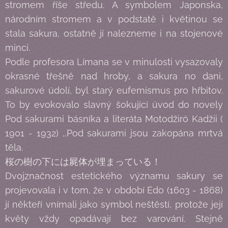
stromem říše středu. A symbolem Japonska,
národním stromem a v podstatě i květinou se
stala sakura, ostatně jí nalezneme i na stojenové
minci.
Podle profesora Límana se v minulosti vysazovaly
okrasné třešně nad hroby, a sakura no dani,
sakurové údolí, byl starý eufemismus pro hřbitov.
To by evokovalo slavný šokující úvod do novely
Pod sakurami básníka a literáta Motodžiró Kadžii (
1901 - 1932) ,,Pod sakurami jsou zakopána mrtvá
těla.
桜の樹の下には屍体が埋まっている！
Dvojznačnost estetického významu sakury se
projevovala i v tom, že v období Edo (1603 - 1868)
jí někteří vnímali jako symbol neštěstí, protože její
květy vždy opadávají bez varování. Stejně