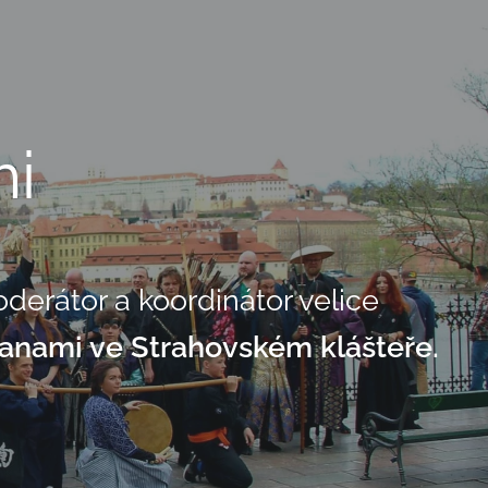
i
derátor a koordinátor velice
Hanami ve Strahovském klášteře.