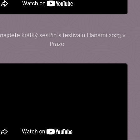
najdete krátký sestřih s festivalu Hanami 2023 v
Praze