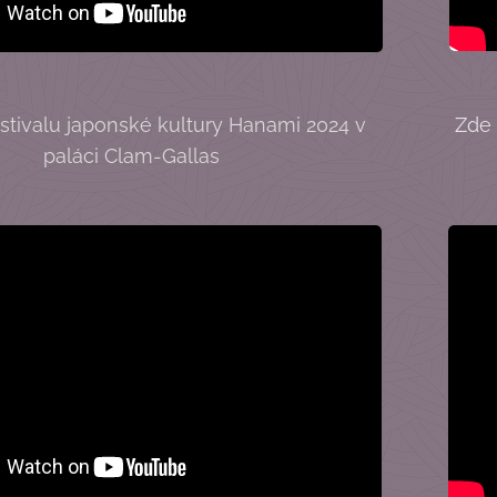
estivalu japonské kultury Hanami 2024 v
Zde 
paláci Clam-Gallas