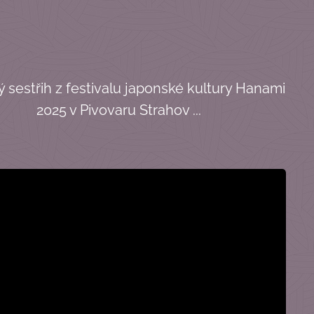
tký sestřih z festivalu japonské kultury Hanami
2025 v Pivovaru Strahov ...