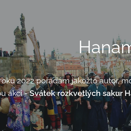
Hanam
roku 2022 pořádám jakožto autor, mo
u akci -
Svátek rozkvetlých sakur 