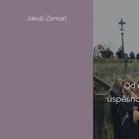
Jakub Zeman
Od 
úspěšno