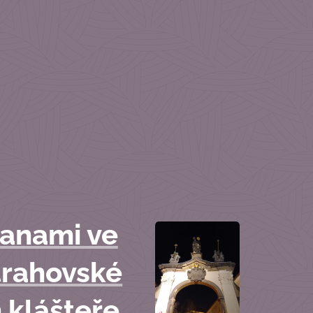
anami ve
trahovské
 klášteře