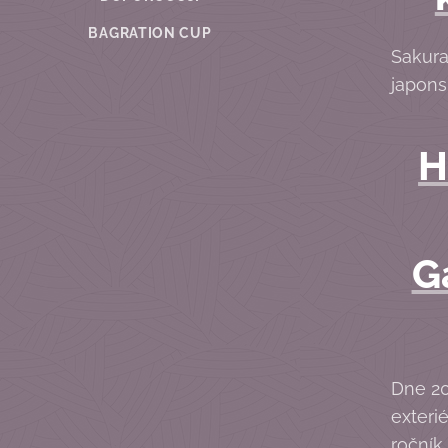
BAGRATION CUP
Sakura
japons
H
G
Dne 20
exteri
ročník 