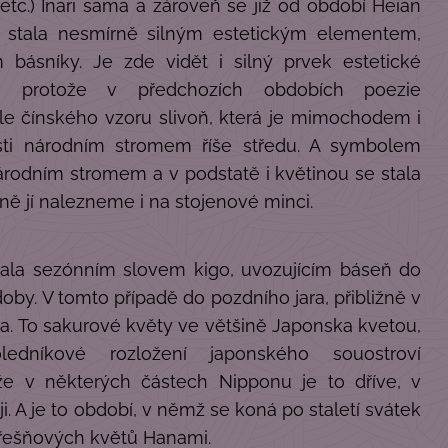
tc.) Inari sama a zároveň se již od období Heian
) stala nesmírně silným estetickým elementem,
básníky. Je zde vidět i silný prvek estetické
e, protože v předchozích obdobích poezie
le čínského vzoru slivoň, která je mimochodem i
ti národním stromem říše středu. A symbolem
rodním stromem a v podstatě i květinou se stala
tně jí nalezneme i na stojenové minci.
tala sezónním slovem kigo, uvozujícím báseň do
doby. V tomto případě do pozdního jara, přibližně v
. To sakurové květy ve většině Japonska kvetou,
oledníkové rozložení japonského souostroví
že v některých částech Nipponu je to dříve, v
i. A je to období, v němž se koná po staletí svátek
třešňových květů Hanami.