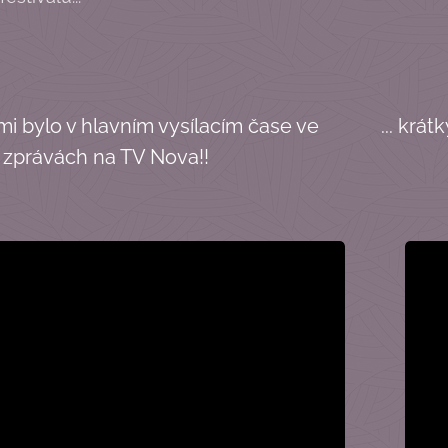
 bylo v hlavním vysílacím čase ve
... krá
zprávách na TV Nova!!