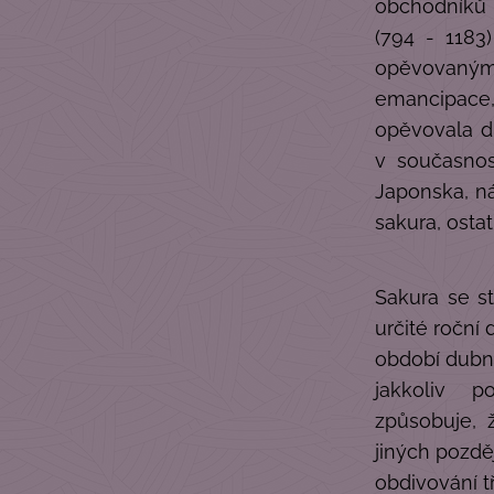
obchodníků e
(794 - 1183
opěvovaným 
emancipac
opěvovala d
v současnos
Japonska, ná
sakura, osta
Sakura se s
určité roční 
období dubna
jakkoliv p
způsobuje, 
jiných pozděj
obdivování 