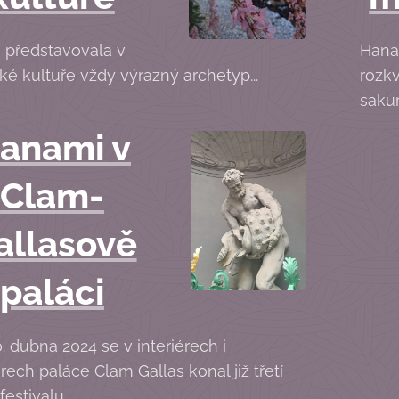
 představovala v
Hana
ké kultuře vždy výrazný archetyp...
rozkv
sakur
anami v
Clam-
allasově
paláci
. dubna 2024 se v interiérech i
érech paláce Clam Gallas konal již třetí
festivalu...