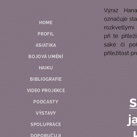
Výraz Hana
označuje sta
HOME
rozkvetlými 
PROFIL
při té příle
saké či po
ASIATIKA
příležitost p
BOJOVÁ UMĚNÍ
HAIKU
BIBLIOGRAFIE
VIDEO PROJEKCE
S
PODCASTY
VÝSTAVY
j
SPOLUPRÁCE
DOPORUČUJI