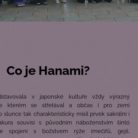
Co je Hanami?
dstavovala v japonské kultuře vždy výrazný
ve kterém se střetával a občas i pro zemi
 slunce tak charakteristicky mísil prvek sakrální i
Sakura souvisí s původním náboženstvím šintó
ve spojení s božstvem rýže (mečířů, gejš,