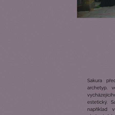
Sakura pře
archetyp, 
vycházejícího
estetický. 
například 