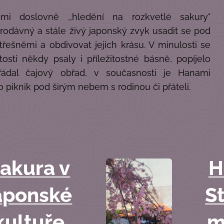
mi doslovně ,,hledění na rozkvetlé sakury"
rodávný a stále živý japonský zvyk usadit se pod
třešněmi a obdivovat jejich krásu. V minulosti se
žitosti někdy psaly i příležitostné básně, popíjelo
řádal čajový obřad, v současnosti je Hanami
ro piknik pod širým nebem s rodinou či přáteli.
akura v
H
aponské
S
kultuře
m