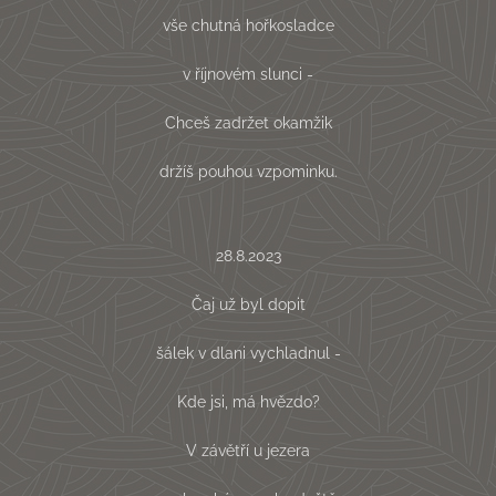
vše chutná hořkosladce
v říjnovém slunci -
Chceš zadržet okamžik
držíš pouhou vzpominku.
28.8.2023
Čaj už byl dopit
šálek v dlani vychladnul -
Kde jsi, má hvězdo?
V závětří u jezera