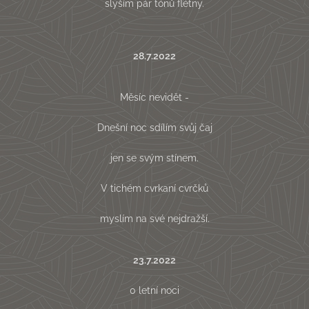
slyším pár tónů flétny.
28.7.2022
Měsíc nevidět -
Dnešní noc sdílím svůj čaj
jen se svým stínem.
V tichém cvrkaní cvrčků
myslím na své nejdražší.
23.7.2022
0 letní noci