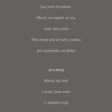
Zas jsem tě potkal-
Mince, co najdeš ve snu
však ráno zmizí
Přes most snů lze vzít s sebou
jen vzpomínku na štěstí
30.1.2023
Někdy šíp trefí
a jindy zase mine
I v lidském bytí