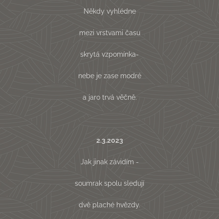
Někdy vyhlédne
mezi vrstvami času
skrytá vzpomínka-
nebe je zase modré
a jaro trvá věčně.
2.3.2023
Jak jinak závidím -
soumrak spolu sledují
dvě plaché hvězdy.