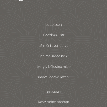
20.10.2023
Podzimní listí
už mění svoji barvu
jen mé srdce ne -
tvary v bělostné mlze
smývá ledové mžení.
19.9.2023
Když rudne břečťan