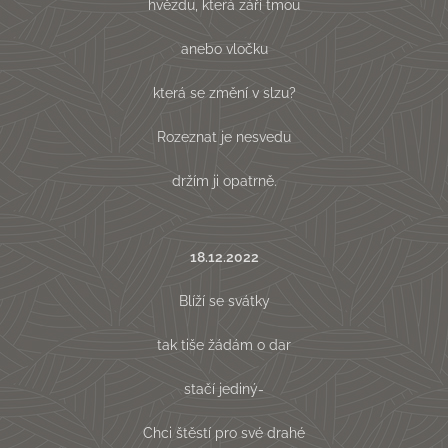
hvězdu, která září tmou
anebo vločku
která se změní v slzu?
Rozeznat je nesvedu
držím ji opatrně.
18.12.2022
Blíží se svátky
tak tiše žádám o dar
stačí jediný-
Chci štěstí pro své drahé