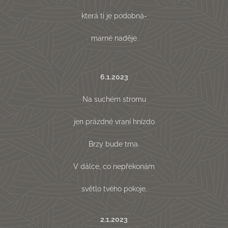
která ti je podobná-
marné naděje
6.1.2023
Na suchém stromu
jen prázdné vraní hnízdo
Brzy bude tma.
V dálce, co nepřekonám
světlo tvého pokoje.
2.1.2023