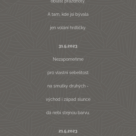
oblast prázdnoty.
A tam, kde jsi bývala
jen volání hrdličky.
31.5.2023
Nezapomeňme
pro vlastní sebelítost
na smutky druhých -
východ i západ slunce
dá nebi stejnou barvu.
21.5.2023