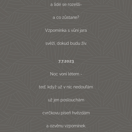
a lidé se rozešli-
a co zůstane?
Vzpomínka s vůní jara
svěží, dokud budu živ.
7.7.2023
Noc voní létem -
teď, když už v nic nedoufám
už jen poslouchám
cvrčkovu píseň hvězdám
a ozvěnu vzpomínek.