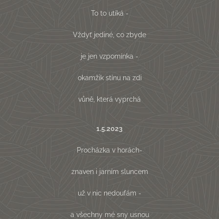
To to utíká -
Vždyť jediné, co zbyde
je jen vzpomínka -
okamžik stínu na zdi
vůně, která vyprchá
1.5.2023
Procházka v horách-
znaven i jarním sluncem
už v nic nedoufám -
a všechny mé sny usnou