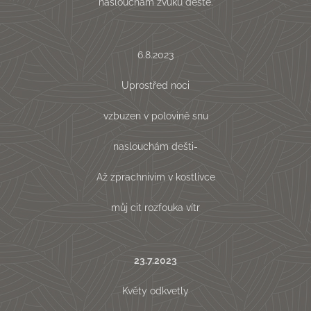
naslouchám zvuku deště.
6.8.2023
Uprostřed noci
vzbuzen v polovině snu
naslouchám dešti-
Až zprachnivim v kostlivce
můj cit rozfouka vítr
23.7.2023
Květy odkvetly