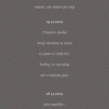
radost, vše dobré jim dej!
15.12.2022
Chladné závěje
skryjí všechna ta slova
co jsem ti chtěl říct.
Sněhy, co neroztají
ani v rozpuku jara.
26.11.2022
Jaro nepřišlo -