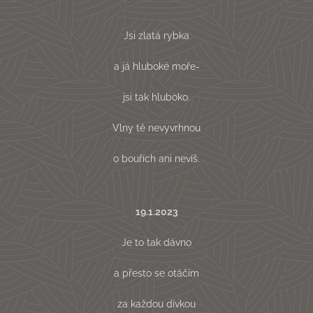
Jsi zlatá rybka
a já hluboké moře-
jsi tak hluboko.
Vlny tě nevyvrhnou
o bouřích ani nevíš.
19.1.2023
Je to tak dávno
a přesto se otáčím
za každou dívkou