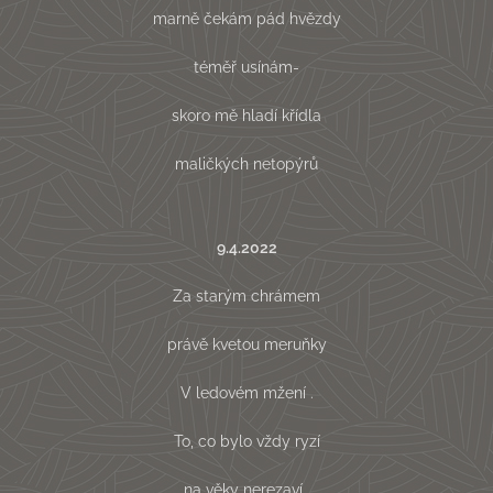
marně čekám pád hvězdy
téměř usínám-
skoro mě hladí křídla
maličkých netopýrů
9.4.2022
Za starým chrámem
právě kvetou meruňky
V ledovém mžení .
To, co bylo vždy ryzí
na věky nerezaví .