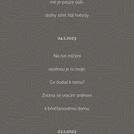
mé je pouze úsilí-
dráhy střel řídí hvězdy
24.1.2023
Na tvé mlčení
ozvěnou je to moje.
Co dodat k tomu?
Zvolna se vracím sněhem
k břečťanovému domu.
23.1.2023