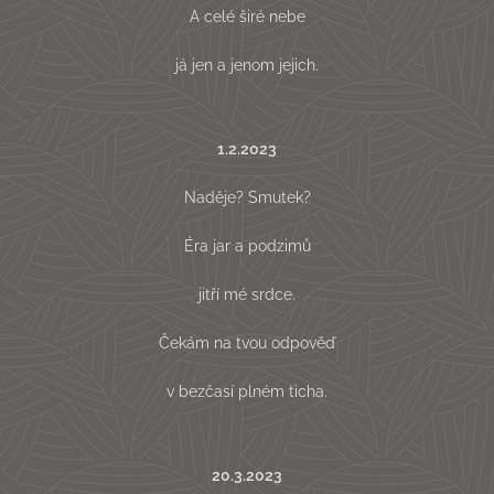
A celé širé nebe
já jen a jenom jejich.
1.2.2023
Naděje? Smutek?
Éra jar a podzimů
jitří mé srdce.
Čekám na tvou odpověď
v bezčasí plném ticha.
20.3.2023