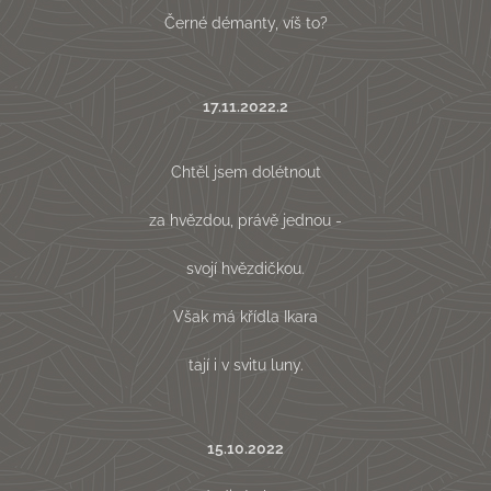
Černé démanty, víš to?
17.11.2022.2
Chtěl jsem dolétnout
za hvězdou, právě jednou -
svojí hvězdičkou.
Však má křídla Ikara
tají i v svitu luny.
15.10.2022