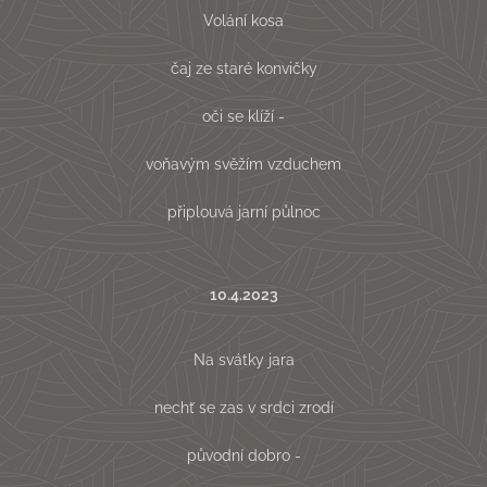
Volání kosa
čaj ze staré konvičky
oči se klíží -
voňavým svěžím vzduchem
připlouvá jarní půlnoc
10.4.2023
Na svátky jara
nechť se zas v srdci zrodí
původní dobro -